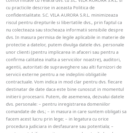
conformitate cu relatia dvs. cu S.C. VILA AURORA S.R.L. si
cu practicile descrise in aceasta Politica de
confidentialitate. S.C. VILA AURORA S.R.L. minimizeaza
riscul pentru drepturile si libertatile dvs., prin faptul ca
nu colecteaza sau stocheaza informatii sensibile despre
dvs. In masura permisa de legile aplicabile in materie de
protectie a datelor, putem divulga datele dvs. personale
unor clienti (pentru implicarea in afaceri sau pentru a
confirma calitatea inalta a serviciilor noastre), auditori,
agentii, autoritati de supraveghere sau alti furnizori de
servicii externe pentru a ne indeplini obligatiile
contractuale. Vom indica in mod clar pentru dvs. fiecare
destinatar de date daca este bine cunoscut in momentul
initierii procesarii. Putem, de asemenea, dezvalui datele
dvs. personale: – pentru inregistrarea domeniilor
comandate de dvs.; – in masura in care suntem obligati sa
facem acest lucru prin lege; – in legatura cu orice
procedura judiciara in desfasurare sau potentiala; –