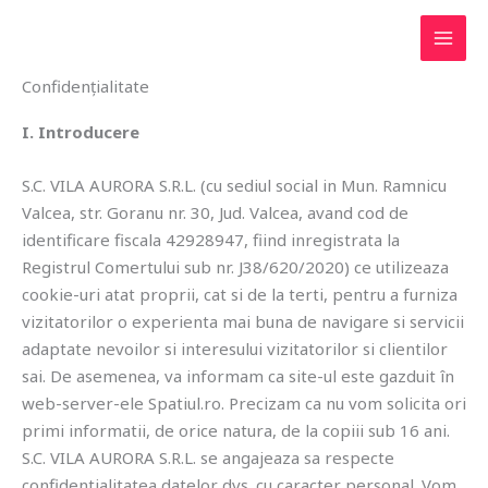
Skip
to
Document de informare a utilizatorilor despre Politica de
content
Confidențialitate
I. Introducere
S.C. VILA AURORA S.R.L. (cu sediul social in Mun. Ramnicu
Valcea, str. Goranu nr. 30, Jud. Valcea, avand cod de
identificare fiscala 42928947, fiind inregistrata la
Registrul Comertului sub nr. J38/620/2020) ce utilizeaza
cookie-uri atat proprii, cat si de la terti, pentru a furniza
vizitatorilor o experienta mai buna de navigare si servicii
adaptate nevoilor si interesului vizitatorilor si clientilor
sai. De asemenea, va informam ca site-ul este gazduit în
web-server-ele Spatiul.ro. Precizam ca nu vom solicita ori
primi informatii, de orice natura, de la copiii sub 16 ani.
S.C. VILA AURORA S.R.L. se angajeaza sa respecte
confidentialitatea datelor dvs. cu caracter personal. Vom