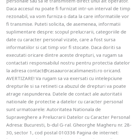
personale sau sa le transmitem direct unui alt operator.
Daca accesul nu poate fi furnizat intr-un interval de timp
rezonabil, va vom furniza o data la care informatiile vor
fi transmise. Puteti solicita, de asemenea, informatii
suplimentare despre: scopul prelucrarii, categoriile de
date cu caracter personal vizate, care a fost sursa
informatiilor si cat timp vor fi stocate. Daca doriti sa
executati oricare dintre aceste drepturi, va rugam sa
contactati responsabilul nostru pentru protectia datelor
la adresa contact@casaauroracalimanesti.ro oricand.
AVERTIZARE! Va rugam sa va exersati cu intelepciune
drepturile si sa retineti ca abuzul de drepturi va poate
atrage raspunderea. Datele de contact ale autoritatii
nationale de protectie a datelor cu caracter personal
sunt urmatoarele: Autoritatea Nationala de
Supraveghere a Prelucrarii Datelor cu Caracter Personal
Adresa: Bucuresti, b-dul G-ral. Gheorghe Magheru nr. 28-
30, sector 1, cod postal 010336 Pagina de internet: