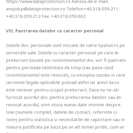
https://www.dataprotection.ro Adresa de e-mail:
anspdcp@dataprotection.ro Telefon:+40.318.059.211;
+40.318.059.212 Fax: +40.318.059.602
VII. Pastrarea datelor cu caracter personal
Datele dvs. personale sunt stocate de catre Spatiul.ro pe
serverele sale. Datele cu caracter personal pe care le
prelucram bazate pe consimtamantul dvs. vor fi pastrate
pentru perioada nelimitata de timp (sau pana cand
consimtamantul este revocat), cu exceptia cazului in care
cerintele legale aplicabile prevad altfel iar acest lucru
este necesar pentru scopul prelucrarii. Daca nu ne-ati
furnizat acordul dvs. pentru prelucrarea datelor sau ati
revocat acordul, vom stoca numai date minime despre
tine (numele complet, datele de contact, referinte si
note) pentru statistica si necesitatile de raportare sau in
masura justificata pe baza pe un alt temei juridic, cum ar