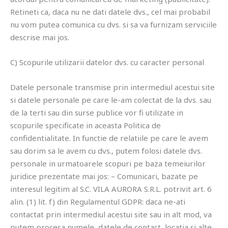
Retineti ca, daca nu ne dati datele dvs., cel mai probabil
nu vom putea comunica cu dvs. si sa va furnizam serviciile
descrise mai jos.
C) Scopurile utilizarii datelor dvs. cu caracter personal
Datele personale transmise prin intermediul acestui site
si datele personale pe care le-am colectat de la dvs. sau
de la terti sau din surse publice vor fi utilizate in
scopurile specificate in aceasta Politica de
confidentialitate. In functie de relatiile pe care le avem
sau dorim sa le avem cu dvs., putem folosi datele dvs.
personale in urmatoarele scopuri pe baza temeiurilor
juridice prezentate mai jos: – Comunicari, bazate pe
interesul legitim al S.C. VILA AURORA S.R.L. potrivit art. 6
alin. (1) lit. f) din Regulamentul GDPR: daca ne-ati
contactat prin intermediul acestui site sau in alt mod, va
putem procesa numele, datele de contact, locatia si alte