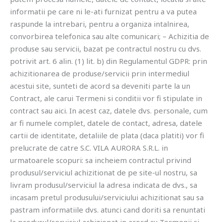
informatii pe care ni le-ati furnizat pentru a va putea
raspunde la intrebari, pentru a organiza intalnirea,
convorbirea telefonica sau alte comunicari; – Achizitia de
produse sau servicii, bazat pe contractul nostru cu dvs.
potrivit art. 6 alin. (1) lit. b) din Regulamentul GDPR: prin
achizitionarea de produse/servicii prin intermediul
acestui site, sunteti de acord sa deveniti parte la un
Contract, ale carui Termeni si conditii vor fi stipulate in
contract sau aici. In acest caz, datele dvs. personale, cum
ar fi numele complet, datele de contact, adresa, datele
cartii de identitate, detaliile de plata (daca platiti) vor fi
prelucrate de catre S.C. VILA AURORA S.R.L. in
urmatoarele scopuri: sa incheiem contractul privind
produsul/serviciul achizitionat de pe site-ul nostru, sa
livram produsul/serviciul la adresa indicata de dvs., sa
incasam pretul produsului/serviciului achizitionat sau sa
pastram informatiile dvs. atunci cand doriti sa renuntati