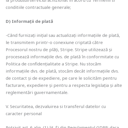
la produsul/serviciul achizionat in acord cu Termenii si
conditiile contractuale generale;
D) Informații de plată
-Când furnizați inițial sau actualizați informațiile de plată,
le transmitem printr-o conexiune criptată către
Procesorul nostru de plăți, Stripe. Stripe utilizează și
procesează informațiile dvs. de plată în conformitate cu
Politica de confidențialitate a Stripe. Nu stocăm
informațiile dvs. de plată, stocăm decât informațiile dvs.
de contact și de expediere, pe care le solicităm pentru
facturare, expediere și pentru a respecta legislația și alte
reglementări guvernamentale.
V. Securitatea, dezvaluirea si transferul datelor cu
caracter personal
Potrivit art. 6 alin. (1) lit. f) din Regulamentul GDPR: daca