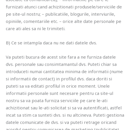
furnizati atunci cand achizitionati produsele/serviciile de
pe site-ul nostru; – publicatiile, blogurile, interviurile,
opiniile, comentariile etc. – orice alte date personale pe
care ati ales sa ni le trimiteti.
B) Ce se intampla daca nu ne dati datele dvs.
Va puteti bucura de acest site fara a ne furniza datele
dvs. personale sau consimtamantul dvs. Puteti chiar sa
introduceti numai cantitatea minima de informatii (nume
si informatii de contact) in profilul dvs. daca doriti si
puteti sa va editati profilul in orice moment. Unele
informatii personale sunt necesare pentru ca site-ul
nostru sa va poata furniza serviciile pe care le-ati
achizitionat sau le-ati solicitat si sa va autentificati, astfel
incat sa stim ca sunteti dvs. si nu altcineva. Puteti gestiona
datele comunicate de dvs. si va puteti retrage oricand
acordul pentru comunicarea de marketing (publicitate).